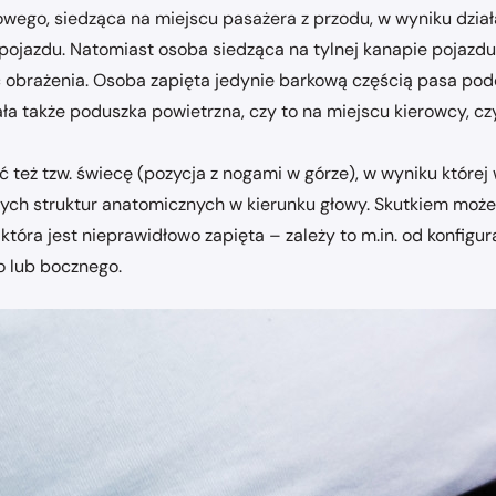
go, siedząca na miejscu pasażera z przodu, w wyniku działa
 pojazdu. Natomiast osoba siedząca na tylnej kanapie pojazdu
ć obrażenia. Osoba zapięta jedynie barkową częścią pasa po
a także poduszka powietrzna, czy to na miejscu kierowcy, cz
 też tzw. świecę (pozycja z nogami w górze), w wyniku któr
ch struktur anatomicznych w kierunku głowy. Skutkiem może b
 która jest nieprawidłowo zapięta – zależy to m.in. od konfigu
o lub bocznego.