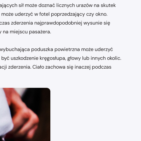
jących sił może doznać licznych urazów na skutek
 może uderzyć w fotel poprzedzający czy okno.
dczas zderzenia najprawdopodobniej wysunie się
y na miejscu pasażera.
ej wybuchająca poduszka powietrzna może uderzyć
yć uszkodzenie kręgosłupa, głowy lub innych okolic.
racji zderzenia. Ciało zachowa się inaczej podczas