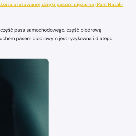
storia uratowanej dzięki pasom ciężarnej Pani Natalii
kową część pasa samochodowego, część biodrową
 brzuchem pasem biodrowym jest ryzykowna i dlatego