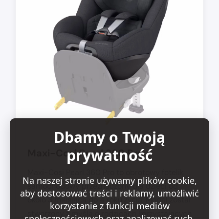
Dbamy o Twoją
prywatność
Maxi-Cosi Pearl 360 Pro
Maxi-Cosi Pearl 360 Pro to obrotowy fotelik
Na naszej stronie używamy plików cookie,
samochodowy przeznaczony dla dzieci od
aby dostosować treści i reklamy, umożliwić
około 3 miesiąca do 4 roku życia. Model został
korzystanie z funkcji mediów
stworzony z myślą o rodzicach korzystających
społecznościowych oraz analizować ruch.