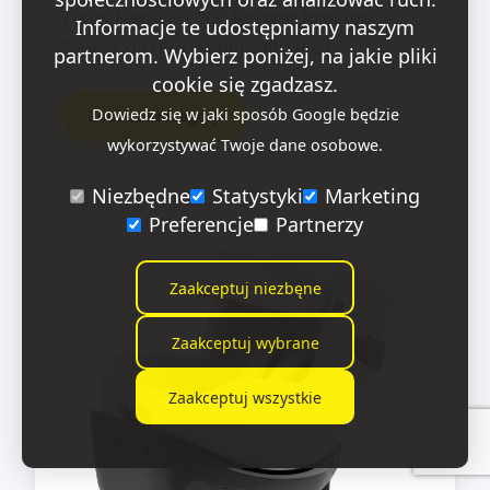
z bazy FamilyFix 360 Pro oraz fotelików
Informacje te udostępniamy naszym
Pebble 360 Pro i Pebble 360 Pro2.
partnerom. Wybierz poniżej, na jakie pliki
cookie się zgadzasz.
Dowiedz się w jaki sposób Google będzie
Zobacz szczegóły
wykorzystywać Twoje dane osobowe.
Niezbędne
Statystyki
Marketing
Preferencje
Partnerzy
Zaakceptuj niezbęne
Zaakceptuj wybrane
Zaakceptuj wszystkie