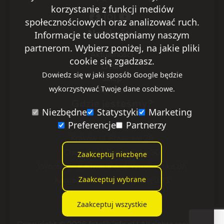
korzystanie z funkcji mediów
społecznościowych oraz analizować ruch.
Na skróty
Informacje te udostępniamy naszym
partnerom. Wybierz poniżej, na jakie pliki
Aktualności
cookie się zgadzasz.
O nas
Dowiedz się w jaki sposób Google będzie
Sklep
wykorzystywać Twoje dane osobowe.
Kontakt
Gdzie jesteśmy?
Niezbędne
Statystyki
Marketing
Warszawa
Preferencje
ul. Ryżowa 29
Partnerzy
Kraków
ul. Stawowa 26
Chorzów
ul. Racławicka 30
Zaakceptuj niezbęne
Wrocław - Radwanice
ul. Wrocławska 9A
Zaakceptuj wybrane
Katowice
ul. Armii Krajowej 393
Zaakceptuj wszystkie