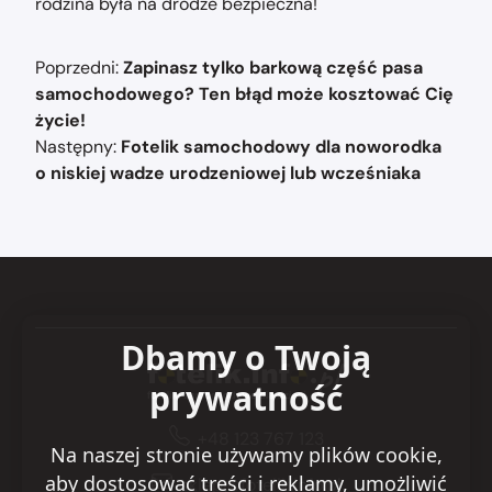
rodzina była na drodze bezpieczna!
Nawigacja
Poprzedni:
Zapinasz tylko barkową część pasa
wpisu
samochodowego? Ten błąd może kosztować Cię
życie!
Następny:
Fotelik samochodowy dla noworodka
o niskiej wadze urodzeniowej lub wcześniaka
Dbamy o Twoją
prywatność
+48 123 767 123
Na naszej stronie używamy plików cookie,
aby dostosować treści i reklamy, umożliwić
sklep@fotelik.info.pl