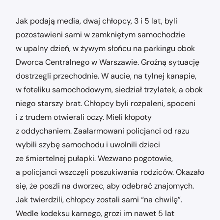
Jak podają media, dwaj chłopcy, 3 i 5 lat, byli
pozostawieni sami w zamkniętym samochodzie
w upalny dzień, w żywym słońcu na parkingu obok
Dworca Centralnego w Warszawie. Groźną sytuację
dostrzegli przechodnie. W aucie, na tylnej kanapie,
w foteliku samochodowym, siedział trzylatek, a obok
niego starszy brat. Chłopcy byli rozpaleni, spoceni
i z trudem otwierali oczy. Mieli kłopoty
z oddychaniem. Zaalarmowani policjanci od razu
wybili szybę samochodu i uwolnili dzieci
ze śmiertelnej pułapki. Wezwano pogotowie,
a policjanci wszczęli poszukiwania rodziców. Okazało
się, że poszli na dworzec, aby odebrać znajomych.
Jak twierdzili, chłopcy zostali sami “na chwilę”.
Wedle kodeksu karnego, grozi im nawet 5 lat