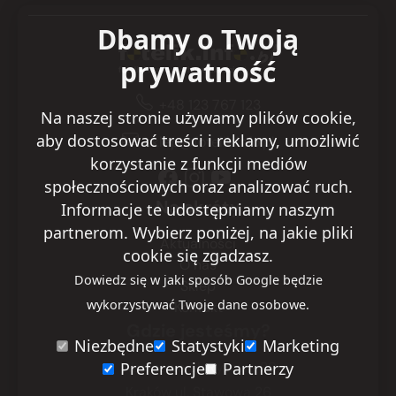
Dbamy o Twoją
prywatność
+48 123 767 123
Na naszej stronie używamy plików cookie,
aby dostosować treści i reklamy, umożliwić
sklep@fotelik.info.pl
korzystanie z funkcji mediów
społecznościowych oraz analizować ruch.
Na skróty
Informacje te udostępniamy naszym
partnerom. Wybierz poniżej, na jakie pliki
Aktualności
cookie się zgadzasz.
O nas
Dowiedz się w jaki sposób Google będzie
Sklep
wykorzystywać Twoje dane osobowe.
Kontakt
Gdzie jesteśmy?
Niezbędne
Statystyki
Marketing
Preferencje
Partnerzy
Warszawa
ul. Ryżowa 29
Kraków
ul. Stawowa 26