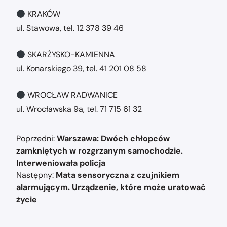
KRAKÓW
ul. Stawowa, tel. 12 378 39 46
SKARŻYSKO-KAMIENNA
ul. Konarskiego 39, tel. 41 201 08 58
WROCŁAW RADWANICE
ul. Wrocławska 9a, tel. 71 715 61 32
Nawigacja
Poprzedni:
Warszawa: Dwóch chłopców
wpisu
zamkniętych w rozgrzanym samochodzie.
Interweniowała policja
Następny:
Mata sensoryczna z czujnikiem
alarmującym. Urządzenie, które może uratować
życie