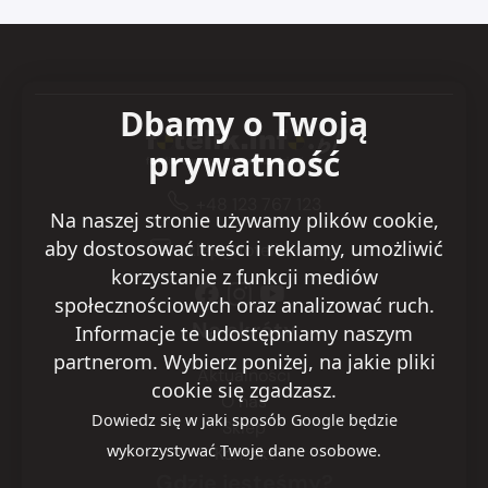
Dbamy o Twoją
prywatność
+48 123 767 123
Na naszej stronie używamy plików cookie,
aby dostosować treści i reklamy, umożliwić
sklep@fotelik.info.pl
korzystanie z funkcji mediów
społecznościowych oraz analizować ruch.
Na skróty
Informacje te udostępniamy naszym
partnerom. Wybierz poniżej, na jakie pliki
Aktualności
cookie się zgadzasz.
O nas
Dowiedz się w jaki sposób Google będzie
Sklep
wykorzystywać Twoje dane osobowe.
Kontakt
Gdzie jesteśmy?