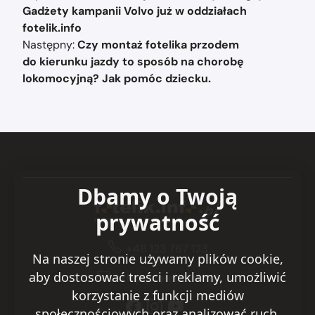
wpisu
Gadżety kampanii Volvo już w oddziałach
fotelik.info
Następny:
Czy montaż fotelika przodem
do kierunku jazdy to sposób na chorobę
lokomocyjną? Jak pomóc dziecku.
Dbamy o Twoją
prywatność
+48 123 767 123
Na naszej stronie używamy plików cookie,
aby dostosować treści i reklamy, umożliwić
sklep@fotelik.info.pl
korzystanie z funkcji mediów
społecznościowych oraz analizować ruch.