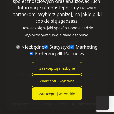
społecznościowych oraz analizować ruch.
Na skróty
Informacje te udostępniamy naszym
partnerom. Wybierz poniżej, na jakie pliki
Aktualności
cookie się zgadzasz.
O nas
Dowiedz się w jaki sposób Google będzie
Sklep
wykorzystywać Twoje dane osobowe.
Kontakt
Gdzie jesteśmy?
Niezbędne
Statystyki
Marketing
Preferencje
Partnerzy
Warszawa
ul. Ryżowa 29
Kraków
ul. Stawowa 26
Chorzów
ul. Racławicka 30
Zaakceptuj niezbęne
Wrocław - Radwanice
ul. Wrocławska 9A
Zaakceptuj wybrane
Katowice
ul. Armii Krajowej 393
Zaakceptuj wszystkie
Copryright © 2026 fotelik.info.pl
| All rights reserved