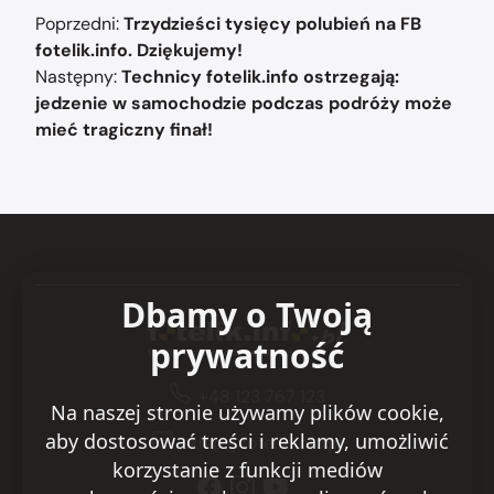
Nawigacja
Poprzedni:
Trzydzieści tysięcy polubień na FB
wpisu
fotelik.info. Dziękujemy!
Następny:
Technicy fotelik.info ostrzegają:
jedzenie w samochodzie podczas podróży może
mieć tragiczny finał!
Dbamy o Twoją
prywatność
+48 123 767 123
Na naszej stronie używamy plików cookie,
aby dostosować treści i reklamy, umożliwić
sklep@fotelik.info.pl
korzystanie z funkcji mediów