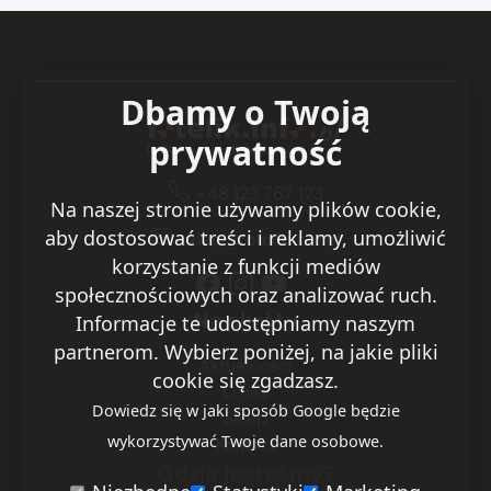
Dbamy o Twoją
prywatność
+48 123 767 123
Na naszej stronie używamy plików cookie,
aby dostosować treści i reklamy, umożliwić
sklep@fotelik.info.pl
korzystanie z funkcji mediów
społecznościowych oraz analizować ruch.
Na skróty
Informacje te udostępniamy naszym
partnerom. Wybierz poniżej, na jakie pliki
Aktualności
cookie się zgadzasz.
O nas
Dowiedz się w jaki sposób Google będzie
Sklep
wykorzystywać Twoje dane osobowe.
Kontakt
Gdzie jesteśmy?