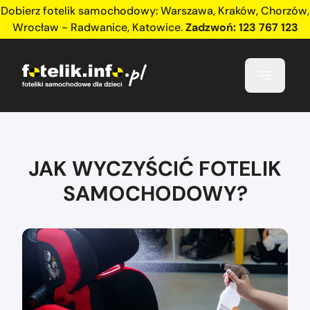
Dobierz fotelik samochodowy:
Warszawa
,
Kraków
,
Chorzów
,
Wrocław - Radwanice
,
Katowice
.
Zadzwoń:
123 767 123
JAK WYCZYŚCIĆ FOTELIK
SAMOCHODOWY?