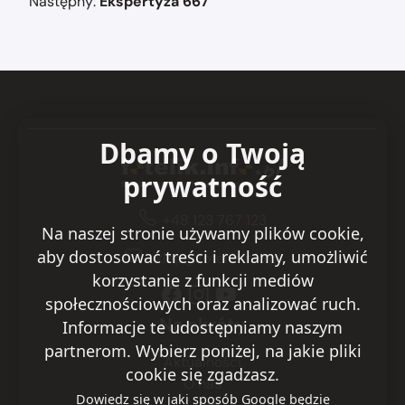
Następny:
Ekspertyza 667
Dbamy o Twoją
prywatność
+48 123 767 123
Na naszej stronie używamy plików cookie,
aby dostosować treści i reklamy, umożliwić
sklep@fotelik.info.pl
korzystanie z funkcji mediów
społecznościowych oraz analizować ruch.
Na skróty
Informacje te udostępniamy naszym
partnerom. Wybierz poniżej, na jakie pliki
Aktualności
cookie się zgadzasz.
O nas
Dowiedz się w jaki sposób Google będzie