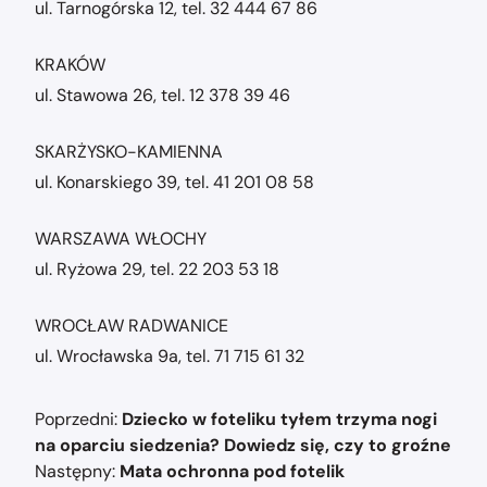
ul. Tarnogórska 12, tel. 32 444 67 86
KRAKÓW
ul. Stawowa 26, tel. 12 378 39 46
SKARŻYSKO-KAMIENNA
ul. Konarskiego 39, tel. 41 201 08 58
WARSZAWA WŁOCHY
ul. Ryżowa 29, tel. 22 203 53 18
WROCŁAW RADWANICE
ul. Wrocławska 9a, tel. 71 715 61 32
Nawigacja
Poprzedni:
Dziecko w foteliku tyłem trzyma nogi
wpisu
na oparciu siedzenia? Dowiedz się, czy to groźne
Następny:
Mata ochronna pod fotelik