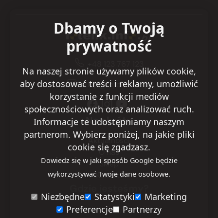
Dbamy o Twoją
prywatność
+48 123 767 123
Na naszej stronie używamy plików cookie,
aby dostosować treści i reklamy, umożliwić
sklep@fotelik.info.pl
korzystanie z funkcji mediów
społecznościowych oraz analizować ruch.
Na skróty
Informacje te udostępniamy naszym
partnerom. Wybierz poniżej, na jakie pliki
Aktualności
cookie się zgadzasz.
O nas
Dowiedz się w jaki sposób Google będzie
Sklep
wykorzystywać Twoje dane osobowe.
Kontakt
Gdzie jesteśmy?
Niezbędne
Statystyki
Marketing
Preferencje
Partnerzy
Warszawa
ul. Ryżowa 29