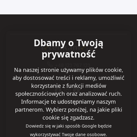
Dbamy o Twoją
prywatność
+48 123 767 123
Na naszej stronie używamy plików cookie,
aby dostosować treści i reklamy, umożliwić
sklep@fotelik.info.pl
korzystanie z funkcji mediów
społecznościowych oraz analizować ruch.
Na skróty
Informacje te udostępniamy naszym
partnerom. Wybierz poniżej, na jakie pliki
Aktualności
cookie się zgadzasz.
O nas
Dowiedz się w jaki sposób Google będzie
Sklep
wykorzystywać Twoje dane osobowe.
Kontakt