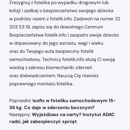
Zrezygnuj z fotelika po wypadku drogowym lub
kolizji i zadbaj o bezpieczeństwo swojego dziecka
w podróży razem z fotelik.info. Zadzwoń na numer 22
203 53 19, zapisz się do dowolnego Centrum
Bezpieczeństwa fotelik.info i zaopatrz swoje dziecko
w dopasowany do jego wzrostu, wagi i wieku
oraz do Twojego auta bezpieczny fotelik
samochodowy. Technicy fotelik.info służą Ci swoją
wiedzą z zakresu biomechaniki zderzeń
oraz doświadczeniem. Nauczą Cię również
poprawnego montażu fotelika.
Nawigacja
Poprzedni:
Isofix w foteliku samochodowym 15-
wpisu
36 kg. Co daje w zderzeniu bocznym?
Następny:
Wyjeżdżasz na narty? Instytut ADAC
radzi, jak zabezpieczyć sprzęt