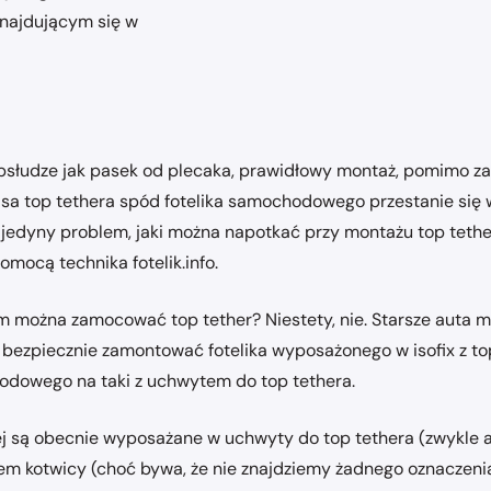
znajdującym się w
bsłudze jak pasek od plecaka, prawidłowy montaż, pomimo zapo
asa top tethera spód fotelika samochodowego przestanie się 
jedyny problem, jaki można napotkać przy montażu top tethera,
mocą technika fotelik.info.
można zamocować top tether? Niestety, nie. Starsze auta mo
 bezpiecznie zamontować fotelika wyposażonego w isofix z to
hodowego na taki z uchwytem do top tethera.
 są obecnie wyposażane w uchwyty do top tethera (zwykle ad
em kotwicy (choć bywa, że nie znajdziemy żadnego oznaczenia