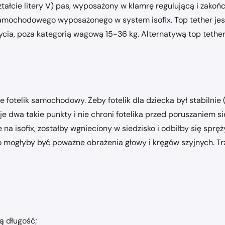
ztałcie litery V) pas, wyposażony w klamrę regulującą i zak
amochodowego wyposażonego w system isofix. Top tether je
życia, poza kategorią wagową 15-36 kg. Alternatywą top tether
fotelik samochodowy. Żeby fotelik dla dziecka był stabilnie
e dwa takie punkty i nie chroni fotelika przed poruszaniem 
 isofix, zostałby wgnieciony w siedzisko i odbiłby się spręż
ogłyby być poważne obrażenia głowy i kręgów szyjnych. Trz
ą długość;