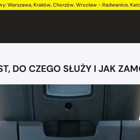
wy:
Warszawa
,
Kraków
,
Chorzów
,
Wrocław - Radwanice
,
Kat
EST, DO CZEGO SŁUŻY I JAK Z