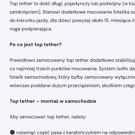
Top tether to dość długi, pojedynczy lub podwójny (w ks
zamknięciem). Stanowi dodatkowe mocowanie fotelika s
do kierunku jazdy, dla dzieci powyżej około 15. miesiąca 
noga podpierająca.
Po co jest top tether?
Prawidłowo zamocowany top tether dodatkowo stabilizuje 
co najmniej trzech punktów mocowania. System isofix daj
fotelik samochodowy, który byłby zamocowany wyłącznie na
wówczas poddane dużym przeciążeniom, skutkiem czego m
Top tether – montaż w samochodzie
Aby zamocować top tether, należy:
rozwinąć część pasa z karabińczykiem na odpowiedni