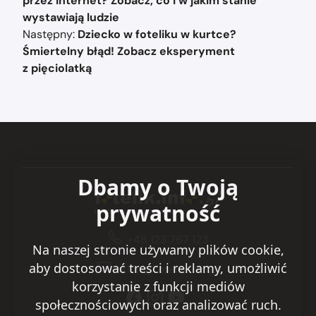
przez internet? Zobacz, co i w jakim stanie
wystawiają ludzie
Następny:
Dziecko w foteliku w kurtce?
Śmiertelny błąd! Zobacz eksperyment
z pięciolatką
Dbamy o Twoją
prywatność
+48 123 767 123
Na naszej stronie używamy plików cookie,
aby dostosować treści i reklamy, umożliwić
sklep@fotelik.info.pl
korzystanie z funkcji mediów
społecznościowych oraz analizować ruch.