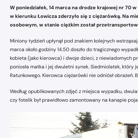
W poniedziałek, 14 marca na drodze krajowej nr 70 
w kierunku Łowicza zderzyło się z ciężarówką. Na mie
osobowym, w stanie ciężkim został przetransportowa
Miniony tydzień upłynął pod znakiem kolejnych wstrząsaj
marca około godziny 14.50 doszło do tragicznego wypad
kobieta (jako kierowca) i dwoje dzieci, z niewiadomych p
poniosła matka i jej dwuletni synek. Siedmiolatek, który 
Ratunkowego. Kierowca ciężarówki nie odniósł obrażeń. B
Według opublikowanych zdjęć z miejsca wypadku, dwulat
czy fotelik był prawidłowo zamontowany na kanapie pojaz