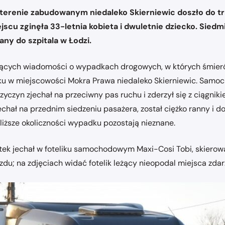
w terenie zabudowanym niedaleko Skierniewic doszło do 
jscu zginęła 33-letnia kobieta i dwuletnie dziecko. Sied
ny do szpitala w Łodzi.
ących wiadomości o wypadkach drogowych, w których śmierć pon
ku w miejscowości Mokra Prawa niedaleko Skierniewic. Samoc
rzyczyn zjechał na przeciwny pas ruchu i zderzył się z ciągn
jechał na przednim siedzeniu pasażera, został ciężko ranny i 
liższe okoliczności wypadku pozostają nieznane.
ek jechał w foteliku samochodowym Maxi-Cosi Tobi, skierowa
du; na zdjęciach widać fotelik leżący nieopodal miejsca zdar