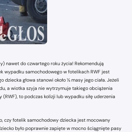
zdy) nawet do czwartego roku życia! Rekomendują
skutek wypadku samochodowego w fotelikach RWF jest
 dziecka głowa stanowi około ¼ masy jego ciała. Jeżeli
odu, a wiotka szyja nie wytrzymuje takiego obciążenia
y (RWF), to podczas kolizji lub wypadku siłę uderzenia
go, czy fotelik samochodowy dziecka jest mocowany
dziecko było poprawnie zapięte w mocno ściągnięte pasy