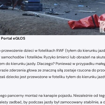
: Portal eGŁOS
 o przewożenie dzieci w fotelikach RWF (tyłem do kierunku ja
ntów samochodów i fotelików. Ryzyko śmierci lub obrażeń na 
dem do kierunku jazdy. Dlaczego? Ponieważ w przypadku małego
 razie zderzenia głowa ze znaczną siłą zostaje rzucona do prz
zaś dziecko jest przewożone w foteliku tyłem do kierunku jazd
jego pancerny montaż na kanapie pojazdu. Niezależnie od te
leży zadbać, by podczas jazdy był zamocowany stabilnie, a 