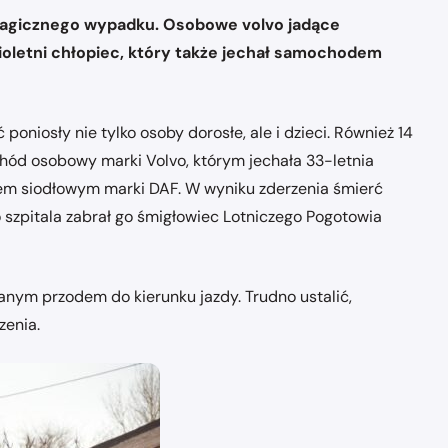
tragicznego wypadku. Osobowe volvo jadące
mioletni chłopiec, który także jechał samochodem
iosły nie tylko osoby dorosłe, ale i dzieci. Również 14
hód osobowy marki Volvo, którym jechała 33-letnia
ikiem siodłowym marki DAF. W wyniku zderzenia śmierć
do szpitala zabrał go śmigłowiec Lotniczego Pogotowia
nym przodem do kierunku jazdy. Trudno ustalić,
zenia.