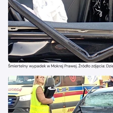
Śmiertelny wypadek w Mokrej Prawej. Źródło zdjęcia: Dzi