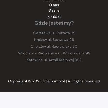
O nas
Sklep
Kontakt
Gdzie jesteśmy?
Warszawa
ul. Ryżowa 29
Kraków
ul. Stawowa 26
Chorzów
ul. Racławicka 30
Wrocław - Radwanice
ul. Wrocławska 9A
Katowice
ul. Armii Krajowej 393
Copryright © 2026 fotelik.info.pl
| All rights reserved