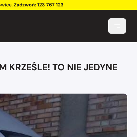
owice
.
Zadzwoń:
123 767 123
KRZEŚLE! TO NIE JEDYNE