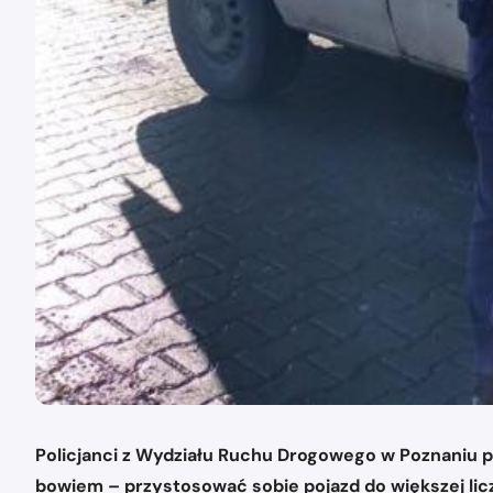
Policjanci z Wydziału Ruchu Drogowego w Poznaniu p
bowiem – przystosować sobie pojazd do większej lic