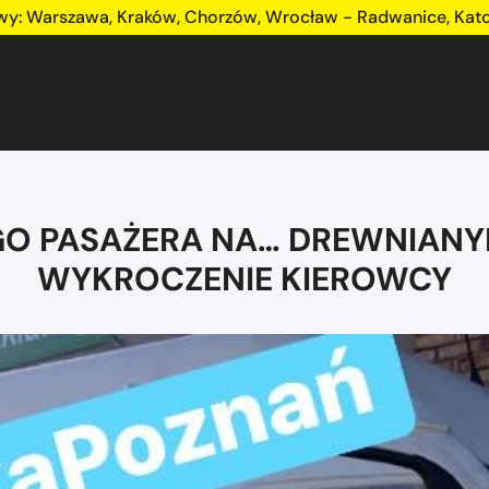
wy:
Warszawa
,
Kraków
,
Chorzów
,
Wrocław - Radwanice
,
Kat
 PASAŻERA NA… DREWNIANYM 
WYKROCZENIE KIEROWCY