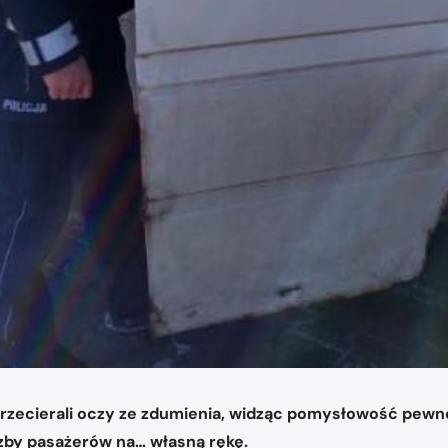
rzecierali oczy ze zdumienia, widząc pomysłowość pewne
zby pasażerów na… własną rękę.