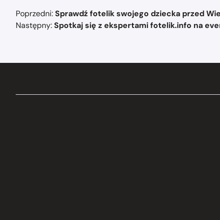
Nawigacja
Poprzedni:
Sprawdź fotelik swojego dziecka przed Wiel
wpisu
Następny:
Spotkaj się z ekspertami fotelik.info na e