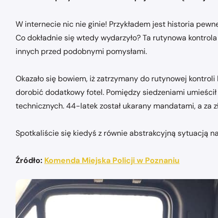
W internecie nic nie ginie! Przykładem jest historia pewn
Co dokładnie się wtedy wydarzyło? Ta rutynowa kontrola b
innych przed podobnymi pomysłami.
Okazało się bowiem, iż zatrzymany do rutynowej kontroli 
dorobić dodatkowy fotel. Pomiędzy siedzeniami umieścił 
technicznych. 44-latek został ukarany mandatami, a za z
Spotkaliście się kiedyś z równie abstrakcyjną sytuacją n
Źródło:
Komenda Miejska Policji w Poznaniu