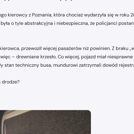
ego kierowcy z Poznania, która chociaż wydarzyła się w roku 20
yła o tyle abstrakcyjna i niebezpieczna, że policjanci postano
kierowca, przewoził więcej pasażerów niż powinien. Z braku „w
więc – drewniane krzesło. Co więcej, pojazd miał niesprawne 
ły stan techniczny busa, mundurowi zatrzymali dowód rejestr
a drodze?