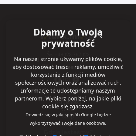
Dbamy o Twoją
prywatność
+48 123 767 123
Na naszej stronie używamy plików cookie,
aby dostosować treści i reklamy, umożliwić
sklep@fotelik.info.pl
korzystanie z funkcji mediów
społecznościowych oraz analizować ruch.
Na skróty
Informacje te udostępniamy naszym
partnerom. Wybierz poniżej, na jakie pliki
Aktualności
cookie się zgadzasz.
O nas
Dowiedz się w jaki sposób Google będzie
Sklep
wykorzystywać Twoje dane osobowe.
Kontakt
Gdzie jesteśmy?