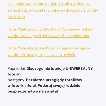
czestochowa-pijana-matka-z-trojka-dzieci-w-
samochodzie-kobieta-wiozla-je-do-szkoly/ar/c1p2-
28255019
https://katowice.tvp.pl/90473779/pijana-matka-
wiozla-dzieci-grozi-jej-nawet-5-lat-wiezienia
https://miejska.pl/blachownia-pijana-kierujaca-
wiozla-do-szkoly-troje-swoich-dzieci/
Nawigacja
Poprzedni:
Dlaczego nie istnieje UNIWERSALNY
wpisu
fotelik?
Następny:
Bezpłatne przeglądy fotelików
w fotelik.info.pl. Podaruj swojej rodzinie
bezpieczeństwo na święta!