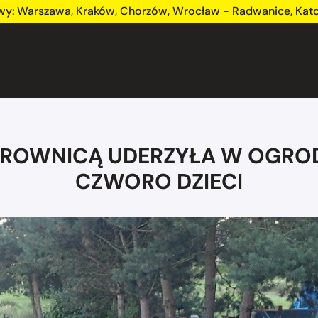
wy:
Warszawa
,
Kraków
,
Chorzów
,
Wrocław - Radwanice
,
Kat
IEROWNICĄ UDERZYŁA W OGROD
CZWORO DZIECI