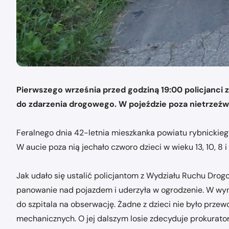
Pierwszego września przed godziną 19:00 policjanci 
do zdarzenia drogowego. W pojeździe poza nietrzeźwą
Feralnego dnia 42-letnia mieszkanka powiatu rybnickiego
W aucie poza nią jechało czworo dzieci w wieku 13, 10, 8 i 
Jak udało się ustalić policjantom z Wydziału Ruchu Drog
panowanie nad pojazdem i uderzyła w ogrodzenie. W wynik
do szpitala na obserwację. Żadne z dzieci nie było pr
mechanicznych. O jej dalszym losie zdecyduje prokurator 