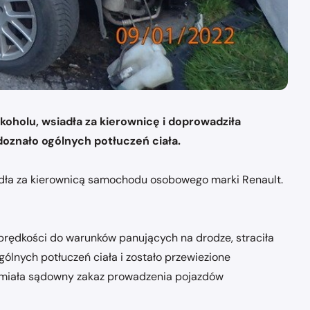
koholu, wsiadła za kierownicę i doprowadziła
doznało ogólnych potłuczeń ciała.
siadła za kierownicą samochodu osobowego marki Renault.
 prędkości do warunków panujących na drodze, straciła
ólnych potłuczeń ciała i zostało przewiezione
a miała sądowny zakaz prowadzenia pojazdów