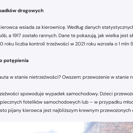
wypadków drogowych
 kierowca wsiada za kierownicę. Według danych statystycznych
, a 1917 zostało rannych. Dane te pokazują, jak wielka jest s
0 roku liczba kontroli trzeźwości w 2021 roku wzrosła o 1 mln 5
o potępienia
uta w stanie nietrzeźwości? Owszem: przewożenie w stanie n
nietrzeźwości spowoduje wypadek samochodowy. Dzieci przewo
bezpiecznych fotelików samochodowych lub – w przypadku mło
sto pijany kierowca jest najbliższym krewnym przewożonych 