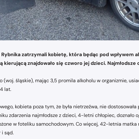
z Rybnika zatrzymali kobietę, która będąc pod wpływem al
 kierującą znajdowało się czworo jej dzieci. Najmłodsze 
 (woj. śląskie), mając 3,5 promila alkoholu w organizmie, u
4 lat.
owego, kobieta poza tym, że była nietrzeźwa, nie dostosowała
u zdarzenia najmłodsze z dzieci, 4-letni chłopiec, doznało og
zewożone w foteliku samochodowym. Co więcej, 42-letnia matk
i sąd.