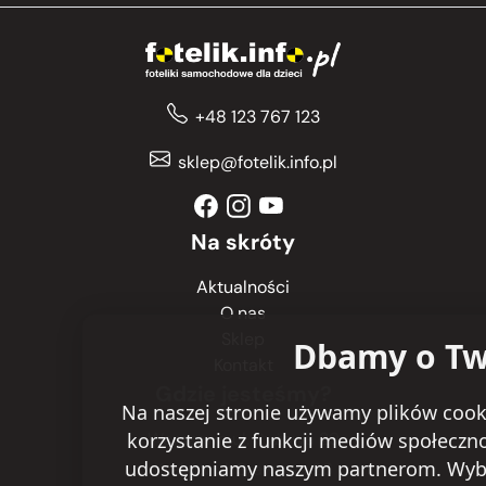
+48 123 767 123
sklep@fotelik.info.pl
Na skróty
Aktualności
O nas
Sklep
Dbamy o Tw
Kontakt
Gdzie jesteśmy?
Na naszej stronie używamy plików cooki
korzystanie z funkcji mediów społeczn
Warszawa
ul. Ryżowa 29
udostępniamy naszym partnerom. Wybierz
Kraków
ul. Stawowa 26