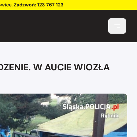
owice
.
Zadzwoń:
123 767 123
ZENIE. W AUCIE WIOZŁA