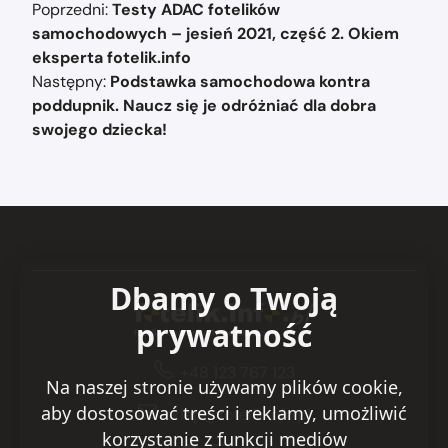
Nawigacja
Poprzedni:
Testy ADAC fotelików
wpisu
samochodowych – jesień 2021, część 2. Okiem
eksperta fotelik.info
Następny:
Podstawka samochodowa kontra
poddupnik. Naucz się je odróżniać dla dobra
swojego dziecka!
Dbamy o Twoją
prywatność
+48 123 767 123
Na naszej stronie używamy plików cookie,
aby dostosować treści i reklamy, umożliwić
sklep@fotelik.info.pl
korzystanie z funkcji mediów