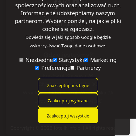
społecznościowych oraz analizować ruch.
Na skróty
Informacje te udostępniamy naszym
partnerom. Wybierz poniżej, na jakie pliki
Aktualności
cookie się zgadzasz.
O nas
Dowiedz się w jaki sposób Google będzie
Sklep
wykorzystywać Twoje dane osobowe.
Kontakt
Gdzie jesteśmy?
Niezbędne
Statystyki
Marketing
Warszawa
ul. Ryżowa 29
Preferencje
Partnerzy
Kraków
ul. Stawowa 26
Chorzów
ul. Racławicka 30
Zaakceptuj niezbęne
Wrocław - Radwanice
ul. Wrocławska 9A
Zaakceptuj wybrane
Katowice
ul. Armii Krajowej 393
Zaakceptuj wszystkie
Copryright © 2026 fotelik.info.pl
| All rights reserved