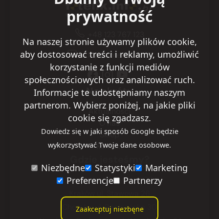
prywatność
+48 123 767 123
Na naszej stronie używamy plików cookie,
aby dostosować treści i reklamy, umożliwić
sklep@fotelik.info.pl
korzystanie z funkcji mediów
społecznościowych oraz analizować ruch.
Na skróty
Informacje te udostępniamy naszym
partnerom. Wybierz poniżej, na jakie pliki
Aktualności
cookie się zgadzasz.
O nas
Dowiedz się w jaki sposób Google będzie
Sklep
wykorzystywać Twoje dane osobowe.
Kontakt
Gdzie jesteśmy?
Niezbędne
Statystyki
Marketing
Preferencje
Partnerzy
Warszawa
ul. Ryżowa 29
Kraków
ul. Stawowa 26
Chorzów
ul. Racławicka 30
Zaakceptuj niezbęne