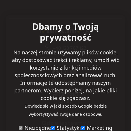
Dbamy o Twoją
prywatność
+48 123 767 123
Na naszej stronie używamy plików cookie,
aby dostosować treści i reklamy, umożliwić
sklep@fotelik.info.pl
korzystanie z funkcji mediów
społecznościowych oraz analizować ruch.
Na skróty
Informacje te udostępniamy naszym
partnerom. Wybierz poniżej, na jakie pliki
Aktualności
cookie się zgadzasz.
O nas
Dowiedz się w jaki sposób Google będzie
Sklep
wykorzystywać Twoje dane osobowe.
Kontakt
Gdzie jesteśmy?
Niezbędne
Statystyki
Marketing