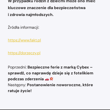
W przypadku rodzin z dziećmi może ono mieć
kluczowe znaczenie dla bezpieczeństwa
i zdrowia najmłodszych.
Źródła informacji:
https://www.fakt.pl
https://dorzeczy.pl
Nawigacja
Poprzedni:
Bezpieczne ferie z marką Cybex –
wpisu
sprawdź, co naprawdę dzieje się z fotelikiem
podczas zderzenia
Następny:
Postanowienie noworoczne, które
ratuje życie!