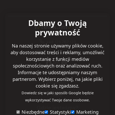
Dbamy o Twoją
prywatność
+48 123 767 123
Na naszej stronie używamy plików cookie,
aby dostosować treści i reklamy, umożliwić
sklep@fotelik.info.pl
korzystanie z funkcji mediów
społecznościowych oraz analizować ruch.
Na skróty
Informacje te udostępniamy naszym
partnerom. Wybierz poniżej, na jakie pliki
Aktualności
cookie się zgadzasz.
O nas
Dowiedz się w jaki sposób Google będzie
Sklep
wykorzystywać Twoje dane osobowe.
Kontakt
Gdzie jesteśmy?
Niezbędne
Statystyki
Marketing