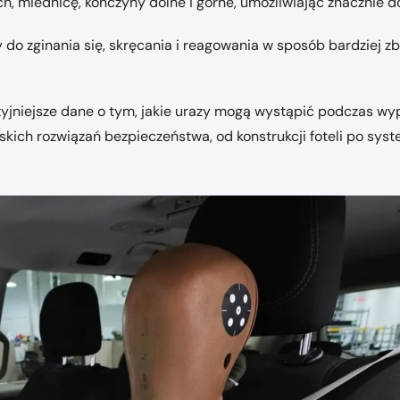
ch, miednicę, kończyny dolne i górne, umożliwiając znacznie 
do zginania się, skręcania i reagowania w sposób bardziej zbl
jniejsze dane o tym, jakie urazy mogą wystąpić podczas wypa
kich rozwiązań bezpieczeństwa, od konstrukcji foteli po sy