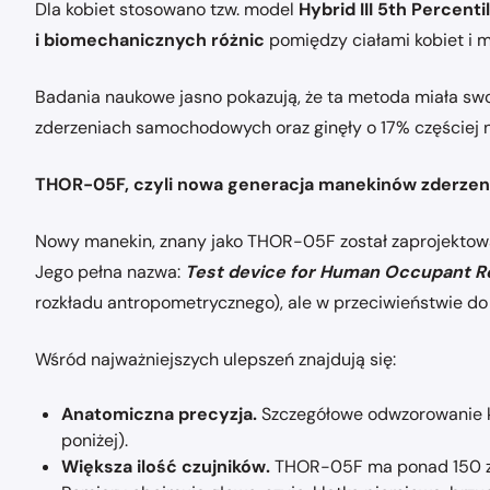
Dla kobiet stosowano tzw. model
Hybrid III 5th Percent
i biomechanicznych różnic
pomiędzy ciałami kobiet i 
Badania naukowe jasno pokazują, że ta metoda miała swo
zderzeniach samochodowych oraz ginęły o 17% częściej
THOR-05F, czyli nowa generacja manekinów zderze
Nowy manekin, znany jako THOR-05F został zaprojektowa
Jego pełna nazwa:
Test device for Human Occupant Re
rozkładu antropometrycznego), ale w przeciwieństwie do
Wśród najważniejszych ulepszeń znajdują się:
Anatomiczna precyzja.
Szczegółowe odwzorowanie kob
poniżej).
Większa ilość czujników.
THOR-05F ma ponad 150 za