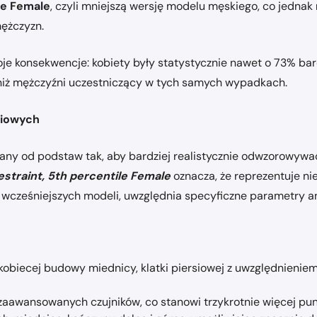
ile Female
, czyli mniejszą wersję modelu męskiego, co jednak
mężczyzn.
je konsekwencje: kobiety były statystycznie nawet o 73% bar
 niż mężczyźni uczestniczący w tych samych wypadkach.
niowych
ny od podstaw tak, aby bardziej realistycznie odwzorowywać
straint, 5th percentile Female
oznacza, że reprezentuje nie
 wcześniejszych modeli, uwzględnia specyficzne parametry an
iecej budowy miednicy, klatki piersiowej z uwzględnieniem p
awansowanych czujników, co stanowi trzykrotnie więcej pu