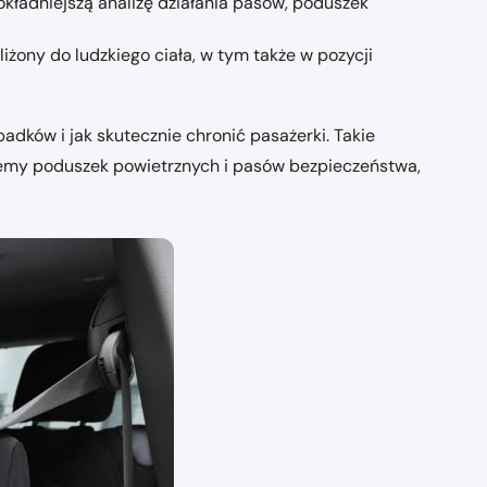
dokładniejszą analizę działania pasów, poduszek
iżony do ludzkiego ciała, w tym także w pozycji
dków i jak skutecznie chronić pasażerki. Takie
stemy poduszek powietrznych i pasów bezpieczeństwa,