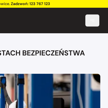
owice
.
Zadzwoń:
123 767 123
STACH BEZPIECZEŃSTWA