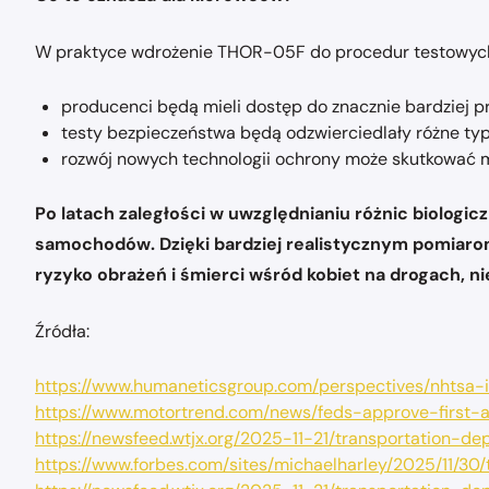
W praktyce wdrożenie THOR-05F do procedur testowych 
producenci będą mieli dostęp do znacznie bardziej pr
testy bezpieczeństwa będą odzwierciedlały różne ty
rozwój nowych technologii ochrony może skutkować m
Po latach zaległości w uwzględnianiu różnic biolo
samochodów. Dzięki bardziej realistycznym pomiarom
ryzyko obrażeń i śmierci wśród kobiet na drogach, ni
Źródła:
https://www.humaneticsgroup.com/perspectives/nhtsa-i
https://www.motortrend.com/news/feds-approve-firs
https://newsfeed.wtjx.org/2025-11-21/transportatio
https://www.forbes.com/sites/michaelharley/2025/11/3