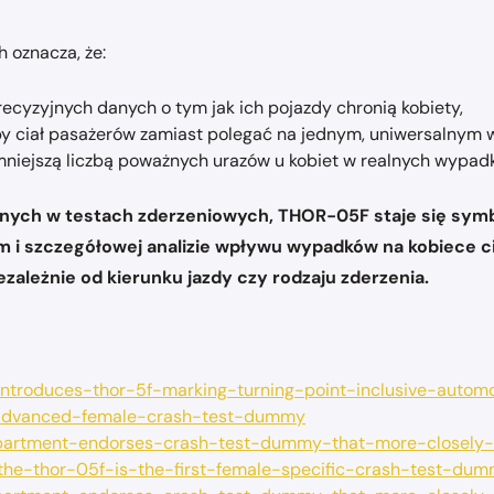
oznacza, że:
ecyzyjnych danych o tym jak ich pojazdy chronią kobiety,
py ciał pasażerów zamiast polegać na jednym, uniwersalnym 
niejszą liczbą poważnych urazów u kobiet w realnych wypad
gicznych w testach zderzeniowych, THOR-05F staje się s
 i szczegółowej analizie wpływu wypadków na kobiece ci
ezależnie od kierunku jazdy czy rodzaju zderzenia.
ntroduces-thor-5f-marking-turning-point-inclusive-automo
t-advanced-female-crash-test-dummy
n-department-endorses-crash-test-dummy-that-more-closel
0/the-thor-05f-is-the-first-female-specific-crash-test-dum