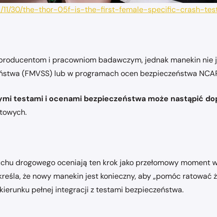
5/11/30/the-thor-05f-is-the-first-female-specific-crash-t
producentom i pracowniom badawczym, jednak manekin nie j
zeństwa (FMVSS) lub w programach ocen bezpieczeństwa NCA
ymi testami i ocenami bezpieczeństwa może nastąpić do
stowych.
ruchu drogowego oceniają ten krok jako przełomowy moment w
reśla, że nowy manekin jest konieczny, aby „pomóc ratować ż
 kierunku pełnej integracji z testami bezpieczeństwa.