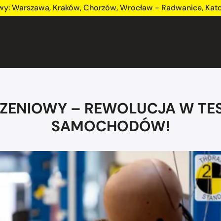
wy:
Warszawa
,
Kraków
,
Chorzów
,
Wrocław - Radwanice
,
Kat
RZENIOWY – REWOLUCJA W TE
SAMOCHODÓW!