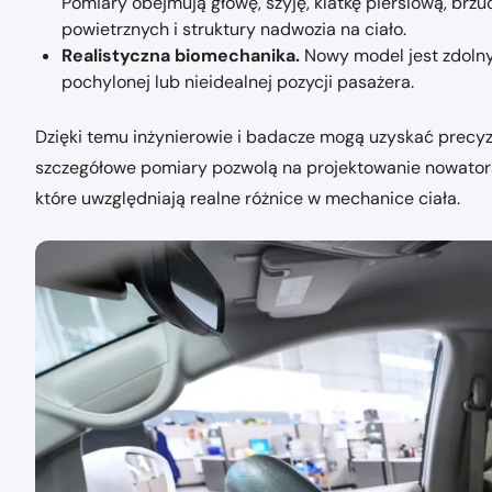
Pomiary obejmują głowę, szyję, klatkę piersiową, brzu
powietrznych i struktury nadwozia na ciało.
Realistyczna biomechanika.
Nowy model jest zdolny 
pochylonej lub nieidealnej pozycji pasażera.
Dzięki temu inżynierowie i badacze mogą uzyskać precyzy
szczegółowe pomiary pozwolą na projektowanie nowators
które uwzględniają realne różnice w mechanice ciała.