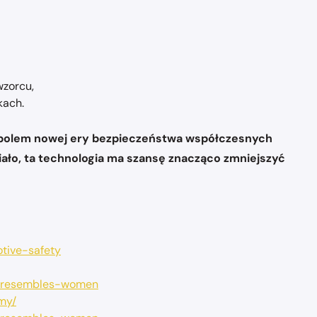
wzorcu,
kach.
ymbolem nowej ery bezpieczeństwa współczesnych
ało, ta technologia ma szansę znacząco zmniejszyć
tive-safety
y-resembles-women
my/