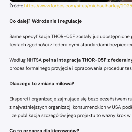
Źródło:
https://www.forbes.com/sites/michaelharley/202
Co dalej? Wdrożenie i regulacje
Same specyfikacje THOR-05F zostały już udostępnione 
testach zgodności z federalnymi standardami bezpiec
Według NHTSA
pełna integracja THOR-05F z federaln
proces formalnego przyjęcia i opracowania procedur te
Dlaczego to zmiana milowa?
Eksperci i organizacje zajmujące się bezpieczeństwem 
z najważniejszych organizacji konsumenckich w USA podk
i że publikacja szczegółów jego projektu to ważny krok w
Co to oznacza dla kierowców?