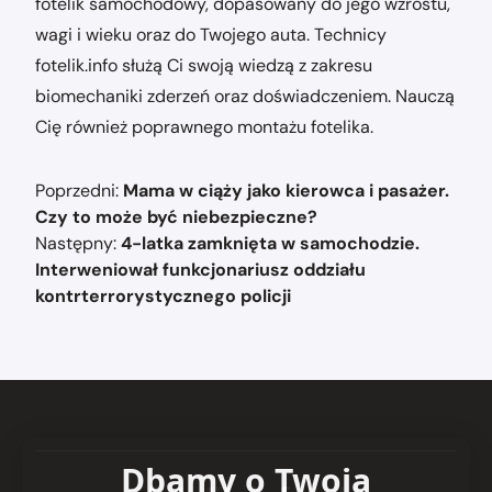
fotelik samochodowy, dopasowany do jego wzrostu,
wagi i wieku oraz do Twojego auta. Technicy
fotelik.info służą Ci swoją wiedzą z zakresu
biomechaniki zderzeń oraz doświadczeniem. Nauczą
Cię również poprawnego montażu fotelika.
Nawigacja
Poprzedni:
Mama w ciąży jako kierowca i pasażer.
wpisu
Czy to może być niebezpieczne?
Następny:
4-latka zamknięta w samochodzie.
Interweniował funkcjonariusz oddziału
kontrterrorystycznego policji
Dbamy o Twoją