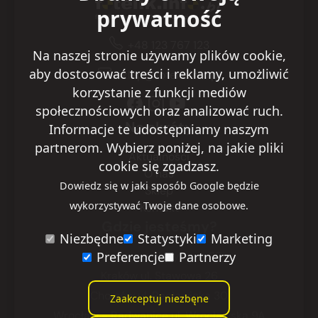
prywatność
+48 123 767 123
Na naszej stronie używamy plików cookie,
aby dostosować treści i reklamy, umożliwić
sklep@fotelik.info.pl
korzystanie z funkcji mediów
społecznościowych oraz analizować ruch.
Na skróty
Informacje te udostępniamy naszym
partnerom. Wybierz poniżej, na jakie pliki
Aktualności
cookie się zgadzasz.
O nas
Dowiedz się w jaki sposób Google będzie
Sklep
wykorzystywać Twoje dane osobowe.
Kontakt
Gdzie jesteśmy?
Niezbędne
Statystyki
Marketing
Preferencje
Partnerzy
Warszawa
ul. Ryżowa 29
Kraków
ul. Stawowa 26
Chorzów
ul. Racławicka 30
Zaakceptuj niezbęne
Wrocław - Radwanice
ul. Wrocławska 9A