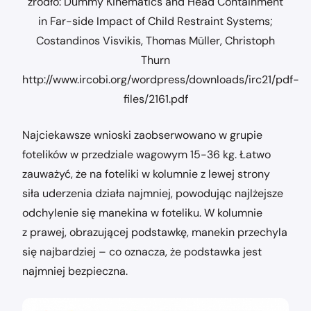
źródło: Dummy Kinematics and Head Containment
in Far-side Impact of Child Restraint Systems;
Costandinos Visvikis, Thomas Müller, Christoph
Thurn
http://www.ircobi.org/wordpress/downloads/irc21/pdf-
files/2161.pdf
Najciekawsze wnioski zaobserwowano w grupie
fotelików w przedziale wagowym 15-36 kg. Łatwo
zauważyć, że na foteliki w kolumnie z lewej strony
siła uderzenia działa najmniej, powodując najlżejsze
odchylenie się manekina w foteliku. W kolumnie
z prawej, obrazującej podstawkę, manekin przechyla
się najbardziej – co oznacza, że podstawka jest
najmniej bezpieczna.