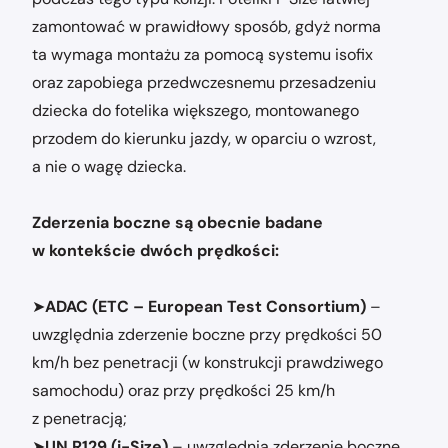
zamontować w prawidłowy sposób, gdyż norma
ta wymaga montażu za pomocą systemu isofix
oraz zapobiega przedwczesnemu przesadzeniu
dziecka do fotelika większego, montowanego
przodem do kierunku jazdy, w oparciu o wzrost,
a nie o wagę dziecka.
Zderzenia boczne są obecnie badane
w kontekście dwóch prędkości:
➤
ADAC (ETC – European Test Consortium)
–
uwzględnia zderzenie boczne przy prędkości 50
km/h bez penetracji (w konstrukcji prawdziwego
samochodu) oraz przy prędkości 25 km/h
z penetracją;
➤
UN R129 (i-Size)
– uwzględnia zderzenie boczne