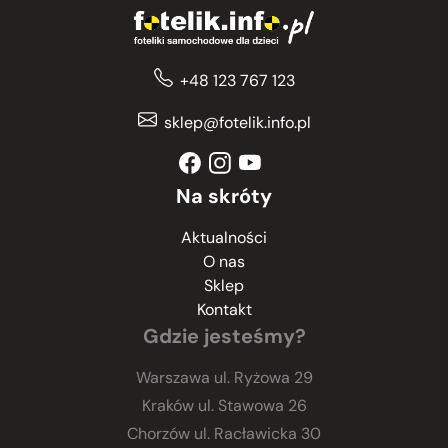
+48 123 767 123
sklep@fotelik.info.pl
Na skróty
Aktualności
O nas
Sklep
Kontakt
Gdzie jesteśmy?
Warszawa
ul. Ryżowa 29
Kraków
ul. Stawowa 26
Chorzów
ul. Racławicka 30