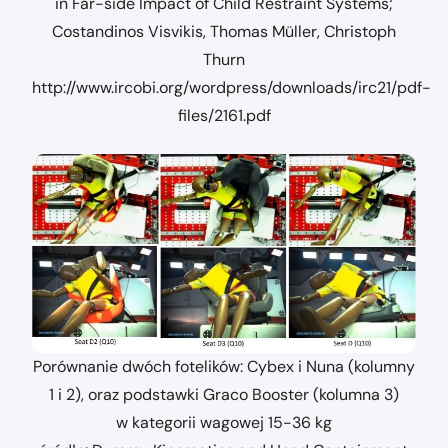
in Far-side Impact of Child Restraint Systems;
Costandinos Visvikis, Thomas Müller, Christoph
Thurn
http://www.ircobi.org/wordpress/downloads/irc21/pdf-
files/2161.pdf
Porównanie dwóch fotelików: Cybex i Nuna (kolumny
1 i 2), oraz podstawki Graco Booster (kolumna 3)
w kategorii wagowej 15-36 kg