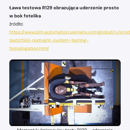
Ława testowa R129 obrazująca uderzenie prosto
w bok fotelika
źródło:
https://www.plm.automation.siemens.com/global/ru/prod
test/child-restraint-system-testing-
homologation.html