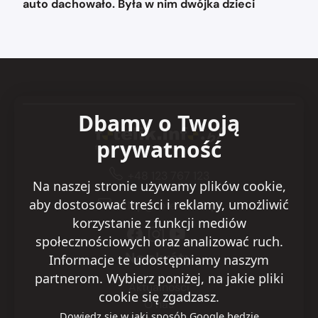
auto dachowało. Była w nim dwójka dzieci
Dbamy o Twoją
prywatność
+48 123 767 123
Na naszej stronie używamy plików cookie,
aby dostosować treści i reklamy, umożliwić
sklep@fotelik.info.pl
korzystanie z funkcji mediów
społecznościowych oraz analizować ruch.
Na skróty
Informacje te udostępniamy naszym
partnerom. Wybierz poniżej, na jakie pliki
Aktualności
cookie się zgadzasz.
O nas
Dowiedz się w jaki sposób Google będzie