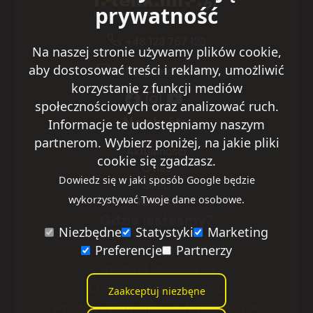
prywatność
+48 123 767 123
Na naszej stronie używamy plików cookie,
aby dostosować treści i reklamy, umożliwić
sklep@fotelik.info.pl
korzystanie z funkcji mediów
społecznościowych oraz analizować ruch.
Na skróty
Informacje te udostępniamy naszym
partnerom. Wybierz poniżej, na jakie pliki
Aktualności
cookie się zgadzasz.
O nas
Dowiedz się w jaki sposób Google będzie
Sklep
wykorzystywać Twoje dane osobowe.
Kontakt
Gdzie jesteśmy?
Niezbędne
Statystyki
Marketing
Preferencje
Partnerzy
Warszawa
ul. Ryżowa 29
Kraków
ul. Stawowa 26
Chorzów
ul. Racławicka 30
Zaakceptuj niezbęne
Wrocław - Radwanice
ul. Wrocławska 9A