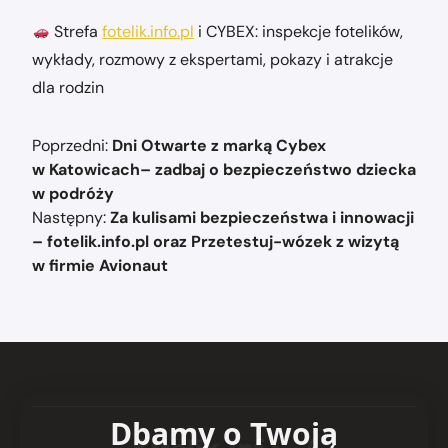
Strefa
fotelik.info.pl
i CYBEX: inspekcje fotelików,
wykłady, rozmowy z ekspertami, pokazy i atrakcje
dla rodzin
Nawigacja
Poprzedni:
Dni Otwarte z marką Cybex
wpisu
w Katowicach– zadbaj o bezpieczeństwo dziecka
w podróży
Następny:
Za kulisami bezpieczeństwa i innowacji
– fotelik.info.pl oraz Przetestuj-wózek z wizytą
w firmie Avionaut
Dbamy o Twoją