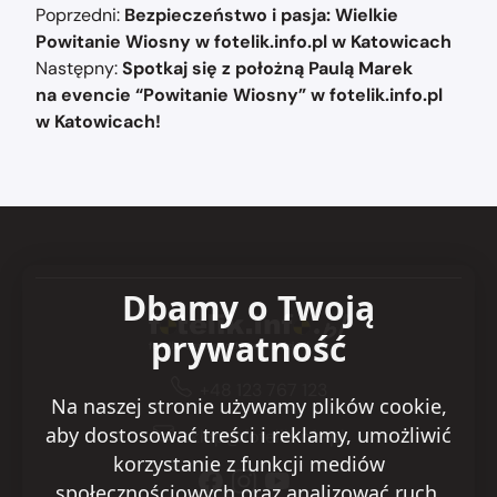
Nawigacja
Poprzedni:
Bezpieczeństwo i pasja: Wielkie
wpisu
Powitanie Wiosny w fotelik.info.pl w Katowicach
Następny:
Spotkaj się z położną Paulą Marek
na evencie “Powitanie Wiosny” w fotelik.info.pl
w Katowicach!
Dbamy o Twoją
prywatność
+48 123 767 123
Na naszej stronie używamy plików cookie,
aby dostosować treści i reklamy, umożliwić
sklep@fotelik.info.pl
korzystanie z funkcji mediów
społecznościowych oraz analizować ruch.