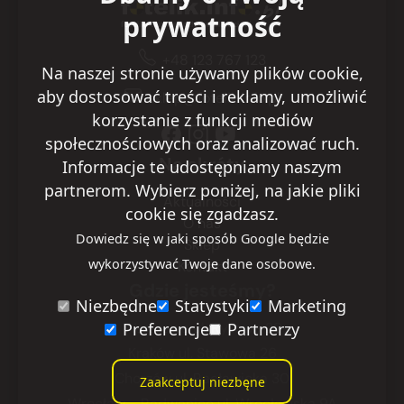
prywatność
+48 123 767 123
Na naszej stronie używamy plików cookie,
aby dostosować treści i reklamy, umożliwić
sklep@fotelik.info.pl
korzystanie z funkcji mediów
społecznościowych oraz analizować ruch.
Na skróty
Informacje te udostępniamy naszym
partnerom. Wybierz poniżej, na jakie pliki
Aktualności
cookie się zgadzasz.
O nas
Dowiedz się w jaki sposób Google będzie
Sklep
wykorzystywać Twoje dane osobowe.
Kontakt
Gdzie jesteśmy?
Niezbędne
Statystyki
Marketing
Preferencje
Partnerzy
Warszawa
ul. Ryżowa 29
Kraków
ul. Stawowa 26
Chorzów
ul. Racławicka 30
Zaakceptuj niezbęne
Wrocław - Radwanice
ul. Wrocławska 9A