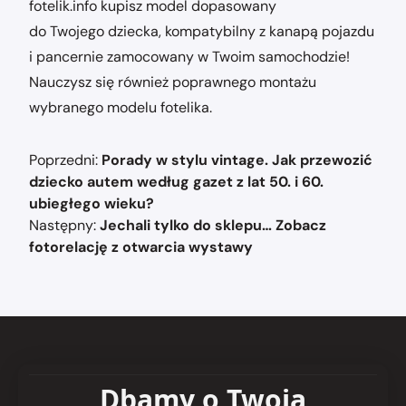
fotelik.info kupisz model dopasowany
do Twojego dziecka, kompatybilny z kanapą pojazdu
i pancernie zamocowany w Twoim samochodzie!
Nauczysz się również poprawnego montażu
wybranego modelu fotelika.
Nawigacja
Poprzedni:
Porady w stylu vintage. Jak przewozić
wpisu
dziecko autem według gazet z lat 50. i 60.
ubiegłego wieku?
Następny:
Jechali tylko do sklepu… Zobacz
fotorelację z otwarcia wystawy
Dbamy o Twoją