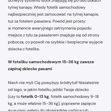
uchwyty systemu isofix znajdują się po obu bokach
tylnej kanapy. Wtedy fotelik samochodowy
najbezpieczniej jest zamocować na tylnej kanapie,
tuż za fotelem pasażera. Powód jest prosty:
w momencie awaryjnego zatrzymania pojazdu
miejsce z tyłu za pasażerem znajduje się od strony
pobocza, co pozwoli na szybkie i bezpieczne wyjęcie
dziecka z fotelika.
W foteliku samochodowym 15-36 kg zawsze
zapinaj dziecko pasami
Niech nie myli Cię powyższy śródtytuł! Niezależnie
od tego, w jakim foteliku jeździ Twoje dziecko
(czy to
fotelik 0-13 kg
, fotelik samochodowy 9-18
kg, a może właśnie 15-36 kg), poprawne zapięcie
go w pasy należy do obowiązków rodzica lub