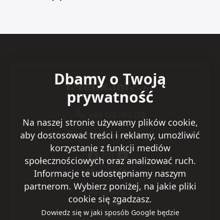
Dbamy o Twoją
prywatność
+48 123 767 123
Na naszej stronie używamy plików cookie,
aby dostosować treści i reklamy, umożliwić
sklep@fotelik.info.pl
korzystanie z funkcji mediów
społecznościowych oraz analizować ruch.
Na skróty
Informacje te udostępniamy naszym
partnerom. Wybierz poniżej, na jakie pliki
Aktualności
cookie się zgadzasz.
O nas
Dowiedz się w jaki sposób Google będzie
Sklep