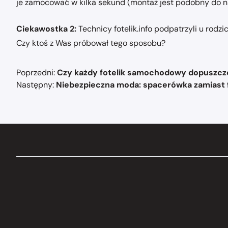
je zamocować w kilka sekund (montaż jest podobny do nakl
Ciekawostka 2:
Technicy fotelik.info podpatrzyli u rodz
Czy ktoś z Was próbował tego sposobu?
Nawigacja
Poprzedni:
Czy każdy fotelik samochodowy dopuszczo
wpisu
Następny:
Niebezpieczna moda: spacerówka zamiast