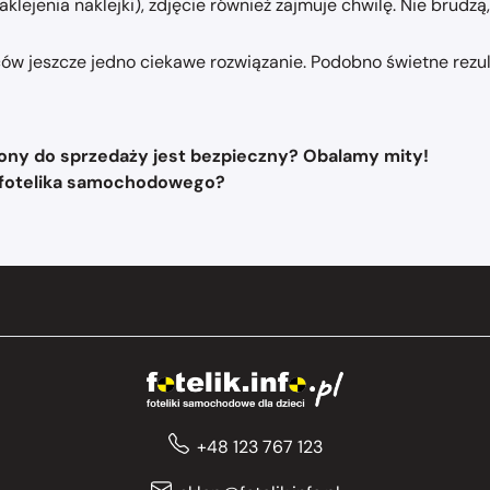
ejenia naklejki), zdjęcie również zajmuje chwilę. Nie brudzą
iców jeszcze jedno ciekawe rozwiązanie. Podobno świetne rezul
ny do sprzedaży jest bezpieczny? Obalamy mity!
 fotelika samochodowego?
+48 123 767 123