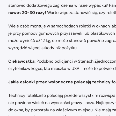
stanowić dodatkowego zagrożenia w razie wypadku? Pam
nawet 20-30 razy!
Warto więc zastanowić się, czy role
Wiele osób montuje w samochodach roletki w oknach, ab
je przy pomocy gumowych przyssawek lub plastikowych z
może wynieść aż 12 kg, co może stanowić poważne zagro
wyrządzić więcej szkody niż pożytku.
Ciekawostka:
Podobno policjanci w Stanach Zjednoczon
czytelników kogoś, kto mieszka w USA i może to potwier
Jakie osłonki przeciwsłoneczne polecają technicy fot
Technicy fotelik.info polecają przede wszystkim rozwiąz
nie powinno wisieć na wysokości głowy i oczu. Najlepsz
do okna, by pozostały na właściwym miejscu. Nie mają ż