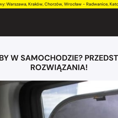
wy:
Warszawa
,
Kraków
,
Chorzów
,
Wrocław - Radwanice
,
Kat
YBY W SAMOCHODZIE? PRZEDST
ROZWIĄZANIA!