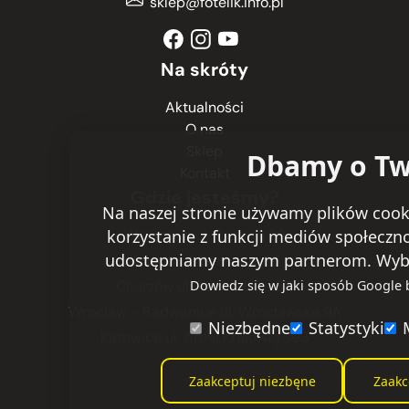
sklep@fotelik.info.pl
Na skróty
Aktualności
O nas
Sklep
Dbamy o Tw
Kontakt
Gdzie jesteśmy?
Na naszej stronie używamy plików cooki
korzystanie z funkcji mediów społeczn
Warszawa
ul. Ryżowa 29
udostępniamy naszym partnerom. Wybierz
Kraków
ul. Stawowa 26
Dowiedz się w jaki sposób Google
Chorzów
ul. Racławicka 30
Wrocław - Radwanice
ul. Wrocławska 9A
Niezbędne
Statystyki
Katowice
ul. Armii Krajowej 393
Zaakceptuj niezbęne
Zaakc