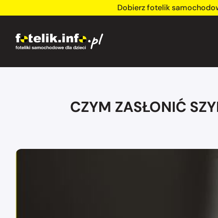
Dobierz fotelik samochodo
CZYM ZASŁONIĆ SZ