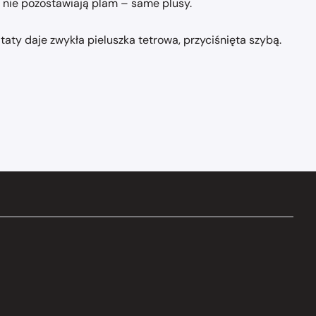
, nie pozostawiają plam – same plusy.
taty daje zwykła pieluszka tetrowa, przyciśnięta szybą.