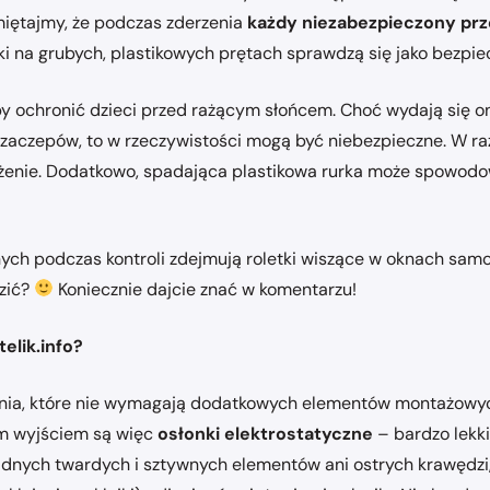
iętajmy, że podczas zderzenia
każdy niezabezpieczony prz
tki na grubych, plastikowych prętach sprawdzą się jako bezp
y ochronić dzieci przed rażącym słońcem. Choć wydają się o
aczepów, to w rzeczywistości mogą być niebezpieczne. W ra
żenie. Dodatkowo, spadająca plastikowa rurka może spowodo
ych podczas kontroli zdejmują roletki wiszące w oknach sa
dzić?
Koniecznie dajcie znać w komentarzu!
elik.info?
ania, które nie wymagają dodatkowych elementów montażowych.
ym wyjściem są więc
osłonki elektrostatyczne
– bardzo lekki
adnych twardych i sztywnych elementów ani ostrych krawędzi