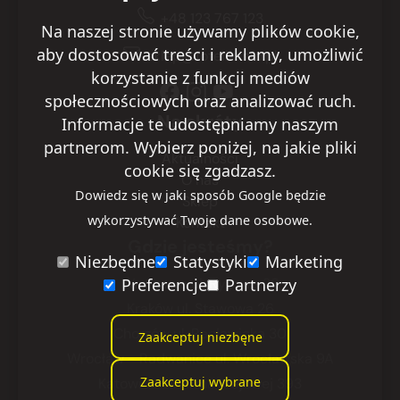
+48 123 767 123
Na naszej stronie używamy plików cookie,
aby dostosować treści i reklamy, umożliwić
sklep@fotelik.info.pl
korzystanie z funkcji mediów
społecznościowych oraz analizować ruch.
Na skróty
Informacje te udostępniamy naszym
partnerom. Wybierz poniżej, na jakie pliki
Aktualności
cookie się zgadzasz.
O nas
Dowiedz się w jaki sposób Google będzie
Sklep
wykorzystywać Twoje dane osobowe.
Kontakt
Gdzie jesteśmy?
Niezbędne
Statystyki
Marketing
Preferencje
Partnerzy
Warszawa
ul. Ryżowa 29
Kraków
ul. Stawowa 26
Chorzów
ul. Racławicka 30
Zaakceptuj niezbęne
Wrocław - Radwanice
ul. Wrocławska 9A
Zaakceptuj wybrane
Katowice
ul. Armii Krajowej 393