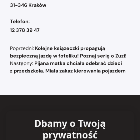
31-346 Kraków
Telefon:
12 378 39 47
Nawigacja
Poprzedni:
Kolejne książeczki propagują
wpisu
bezpieczną jazdę w foteliku! Poznaj serię o Zuzi!
Następny:
Pijana matka chciała odebrać dzieci
z przedszkola. Miała zakaz kierowania pojazdem
Dbamy o Twoją
prywatność