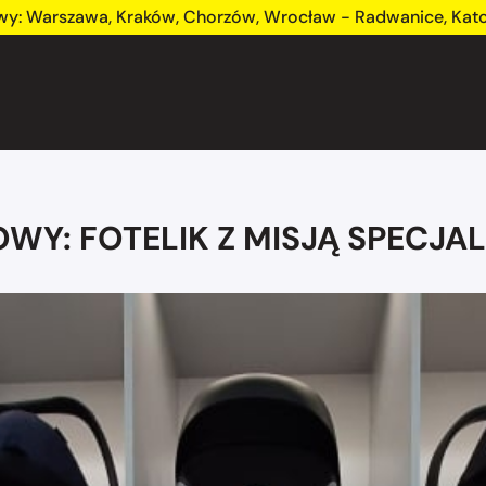
wy:
Warszawa
,
Kraków
,
Chorzów
,
Wrocław - Radwanice
,
Kat
Y: FOTELIK Z MISJĄ SPECJAL