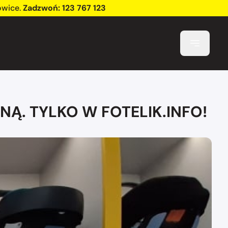
owice
.
Zadzwoń:
123 767 123
NĄ. TYLKO W FOTELIK.INFO!