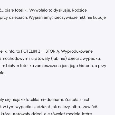
 białe foteliki. Wywołało to dyskusję. Rodzice
ny przy dzieciach. Wyjaśniamy: rzeczywiście nikt nie kupuje
telik.info, to FOTELIKI Z HISTORIĄ. Wyprodukowane
u samochodowym i uratowały (lub nie) dzieci z wypadku.
 białym foteliku zamieszczona jest jego historia, a przy
ie.
ły się niejako fotelikami-duchami. Została z nich
ik w tym wypadku zadziałał, jak należy, albo… zawiódł.
tóre uratowały dzieci, ale również modele, które