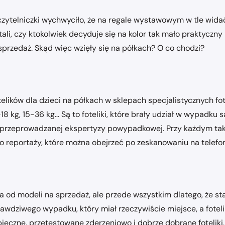
czytelniczki wychwyciło, że na regale wystawowym w tle widać…
 pytali, czy ktokolwiek decyduje się na kolor tak mało praktycz
 sprzedaż. Skąd więc wzięły się na półkach? O co chodzi?
elików dla dzieci na półkach w sklepach specjalistycznych fo
9-18 kg, 15-36 kg… Są to foteliki, które brały udział w wypadk
 przeprowadzanej ekspertyzy powypadkowej. Przy każdym takim
 reportaży, które można obejrzeć po zeskanowaniu na telefon
a od modeli na sprzedaż, ale przede wszystkim dlatego, że sta
, prawdziwego wypadku, który miał rzeczywiście miejsce, a fotel
zne, przetestowane zderzeniowo i dobrze dobrane foteliki, k