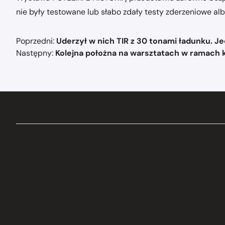
nie były testowane lub słabo zdały testy zderzeniowe 
Nawigacja
Poprzedni:
Uderzył w nich TIR z 30 tonami ładunku. J
wpisu
Następny:
Kolejna położna na warsztatach w ramach k