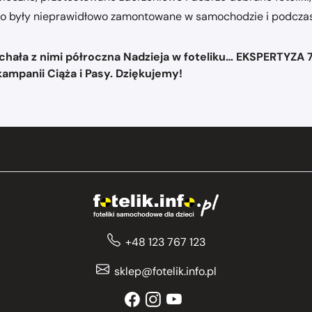
albo były nieprawidłowo zamontowane w samochodzie i podcza
echała z nimi półroczna Nadzieja w foteliku… EKSPERTYZA 
ampanii Ciąża i Pasy. Dziękujemy!
+48 123 767 123
sklep@fotelik.info.pl