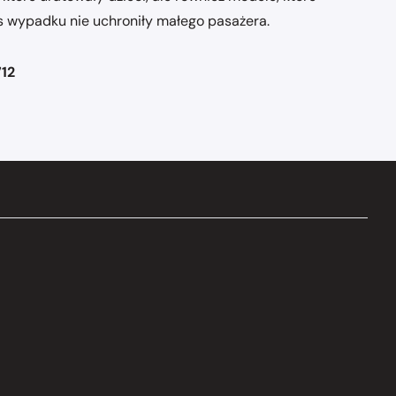
s wypadku nie uchroniły małego pasażera.
712